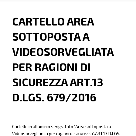
CARTELLO AREA
SOTTOPOSTA A
VIDEOSORVEGLIATA
PER RAGIONI DI
SICUREZZA ART.13
D.LGS. 679/2016
Cartello in alluminio serigrafato “Area sottoposta a
Videosorveglianza per ragioni di sicurezza”.ART.13 D.LGS.