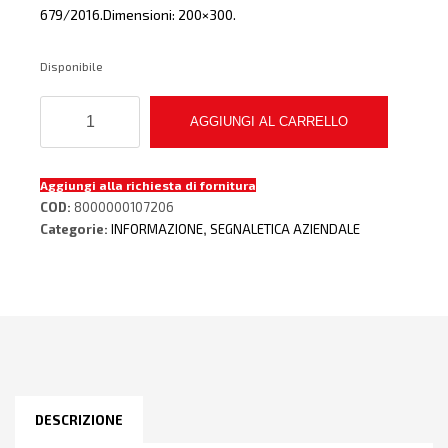
679/2016.Dimensioni: 200×300.
Disponibile
CARTELLO
AGGIUNGI AL CARRELLO
AREA
SOTTOPOSTA
A
Aggiungi alla richiesta di fornitura
VIDEOSORVEGLIATA
COD:
8000000107206
PER
Categorie:
INFORMAZIONE
,
SEGNALETICA AZIENDALE
RAGIONI
DI
SICUREZZA
ART.13
D.LGS.
679/2016
quantità
DESCRIZIONE