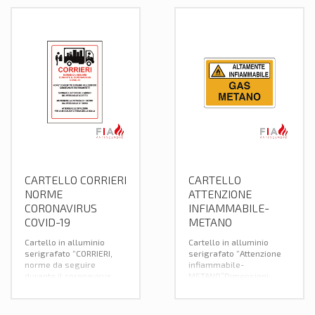
CARTELLO CORRIERI
CARTELLO
NORME
ATTENZIONE
CORONAVIRUS
INFIAMMABILE-
COVID-19
METANO
Cartello in alluminio
Cartello in alluminio
serigrafato “CORRIERI,
serigrafato “Attenzione
norme da seguire
infiammabile-
durante il coronavirus
METANO”Dimensioni:
COVID-19″Dimensioni:
500×330.
300×200.